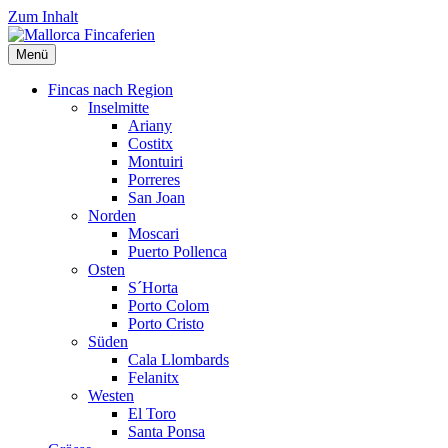
Zum Inhalt
Menü
Mallorca
Fincavermietung
Fincaferien
auf Mallorca
Fincas nach Region
Inselmitte
Ariany
Costitx
Montuiri
Porreres
San Joan
Norden
Moscari
Puerto Pollenca
Osten
S´Horta
Porto Colom
Porto Cristo
Süden
Cala Llombards
Felanitx
Westen
El Toro
Santa Ponsa