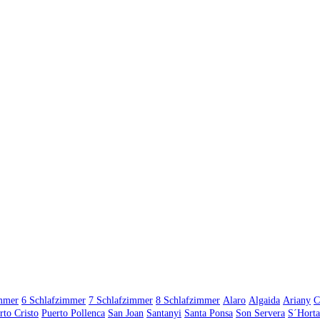
immer
6 Schlafzimmer
7 Schlafzimmer
8 Schlafzimmer
Alaro
Algaida
Ariany
C
rto Cristo
Puerto Pollenca
San Joan
Santanyi
Santa Ponsa
Son Servera
S´Horta