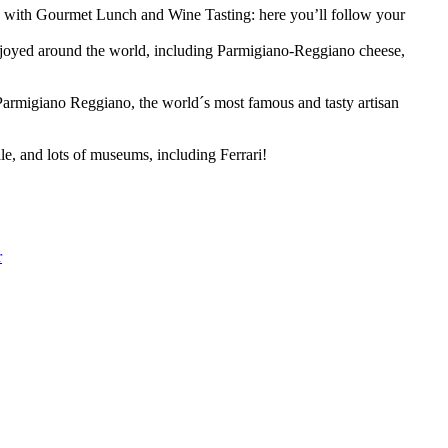
ory with Gourmet Lunch and Wine Tasting: here you’ll follow your
 enjoyed around the world, including Parmigiano-Reggiano cheese,
f Parmigiano Reggiano, the world´s most famous and tasty artisan
le, and lots of museums, including Ferrari!
r