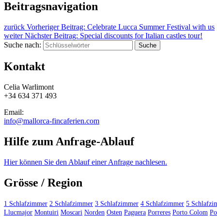
Beitragsnavigation
zurück
Vorheriger Beitrag:
Celebrate Lucca Summer Festival with us
weiter
Nächster Beitrag:
Special discounts for Italian castles tour!
Suche nach:
Suche
Kontakt
Celia Warlimont
+34 634 371 493
Email:
info@mallorca-fincaferien.com
Hilfe zum Anfrage-Ablauf
Hier können Sie den Ablauf einer Anfrage nachlesen.
Grösse / Region
1 Schlafzimmer
2 Schlafzimmer
3 Schlafzimmer
4 Schlafzimmer
5 Schlafz
Llucmajor
Montuiri
Moscari
Norden
Osten
Paguera
Porreres
Porto Colom
Po