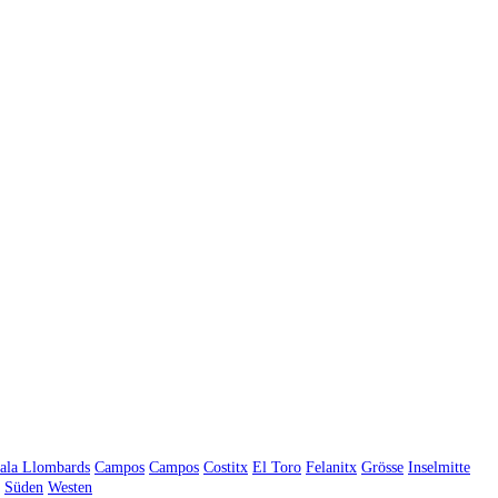
ala Llombards
Campos
Campos
Costitx
El Toro
Felanitx
Grösse
Inselmitte
Süden
Westen