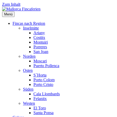
Zum Inhalt
Menü
Mallorca
Fincavermietung
Fincaferien
auf Mallorca
Fincas nach Region
Inselmitte
Ariany
Costitx
Montuiri
Porreres
San Joan
Norden
Moscari
Puerto Pollenca
Osten
S´Horta
Porto Colom
Porto Cristo
Süden
Cala Llombards
Felanitx
Westen
El Toro
Santa Ponsa