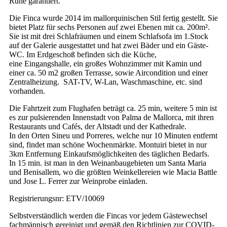
Ruhe garantiert.
Die Finca wurde 2014 im mallorquinischen Stil fertig gestellt. Sie
bietet Platz für sechs Personen auf zwei Ebenen mit ca. 200m².
Sie ist mit drei Schlafräumen und einem Schlafsofa im 1.Stock
auf der Galerie ausgestattet und hat zwei Bäder und ein Gäste-
WC. Im Erdgeschoß befinden sich die Küche,
eine Eingangshalle, ein großes Wohnzimmer mit Kamin und
einer ca. 50 m2 großen Terrasse, sowie Aircondition und einer
Zentralheizung. SAT-TV, W-Lan, Waschmaschine, etc. sind
vorhanden.
Die Fahrtzeit zum Flughafen beträgt ca. 25 min, weitere 5 min ist
es zur pulsierenden Innenstadt von Palma de Mallorca, mit ihren
Restaurants und Cafés, der Altstadt und der Kathedrale.
In den Orten Sineu und Porreres, welche nur 10 Minuten entfernt
sind, findet man schöne Wochenmärkte. Montuiri bietet in nur
3km Entfernung Einkaufsmöglichkeiten des täglichen Bedarfs.
In 15 min. ist man in den Weinanbaugebieten um Santa Maria
und Benisallem, wo die größten Weinkellereien wie Macia Battle
und Jose L. Ferrer zur Weinprobe einladen.
Registrierungsnr: ETV/10069
Selbstverständlich werden die Fincas vor jedem Gästewechsel
fachmännisch gereinigt und gemäß den Richtlinien zur COVID-