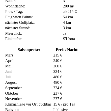
Bäder:
3
Wohnfläche:
200 m²
Preis / Tag:
ab 215 €
Flughafen Palma:
54 km
nächster Golfplatz:
4 km
nächster Strand:
3 km
Meerblick:
Ja
Einkaufen:
S'Horta
Saisonpreise:
Preis / Nacht:
März
215 €
April
240 €
Mai
260 €
Juni
324 €
Juli
480 €
August
480 €
September
324 €
Oktober
237 €
November
237 €
Klimaanlage vor Ort buchbar
15 € / pro Tag
Babybett
Inklusive