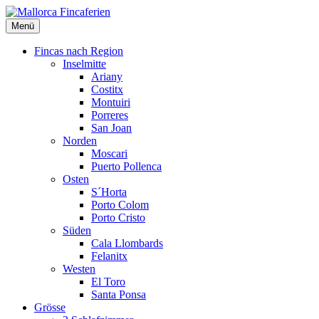
Menü
Mallorca
Fincaferien
Fincas nach Region
Inselmitte
Ariany
Costitx
Montuiri
Porreres
San Joan
Norden
Moscari
Puerto Pollenca
Osten
S´Horta
Porto Colom
Porto Cristo
Süden
Cala Llombards
Felanitx
Westen
El Toro
Santa Ponsa
Grösse