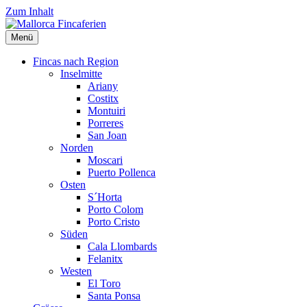
Zum Inhalt
Menü
Mallorca
Fincavermietung
Fincaferien
auf Mallorca
Fincas nach Region
Inselmitte
Ariany
Costitx
Montuiri
Porreres
San Joan
Norden
Moscari
Puerto Pollenca
Osten
S´Horta
Porto Colom
Porto Cristo
Süden
Cala Llombards
Felanitx
Westen
El Toro
Santa Ponsa