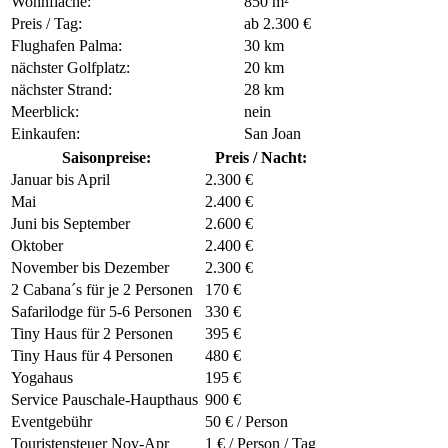
Wohnfläche:
850 m²
Preis / Tag:
ab 2.300 €
Flughafen Palma:
30 km
nächster Golfplatz:
20 km
nächster Strand:
28 km
Meerblick:
nein
Einkaufen:
San Joan
Saisonpreise:
Preis / Nacht:
Januar bis April
2.300 €
Mai
2.400 €
Juni bis September
2.600 €
Oktober
2.400 €
November bis Dezember
2.300 €
2 Cabana´s für je 2 Personen
170 €
Safarilodge für 5-6 Personen
330 €
Tiny Haus für 2 Personen
395 €
Tiny Haus für 4 Personen
480 €
Yogahaus
195 €
Service Pauschale-Haupthaus
900 €
Eventgebühr
50 € / Person
Touristensteuer Nov-Apr
1 € / Person / Tag