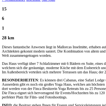
15
6
1
28 km
Dieses fantastische Anwesen liegt in Mallorcas Inselmitte, erhaben
Architekten gekonnt modern saniert. Die Kombination von altem und 
Welt zusammengetragen worden.
Das Haus verfügt über 7 Schlafzimmer mit 6 Bädern en Suite, eines d
welchem sich die geräumige, moderne Küche mit dem Essbereich un
Im Außenbereich verteilen sich mehrere Terrassen um das Haus; der 
BESONDERHEITEN
: Es können drei Cabanas, eine Safari Lodg
Ausserdem gibt es noch ein großes Yoga Haus, welches am höchsten P
dort werden von der Finca Besitzerin Yoga Retreats bis zu 25 Person
Die Finca eignet sich hervorragend für Events/Hochzeiten bis zu 120
perfekter Platz für Film- und Fotoshootings.
INFO
: die Besitzer stehen Ihnen für Fragen und Serviceleistungen je