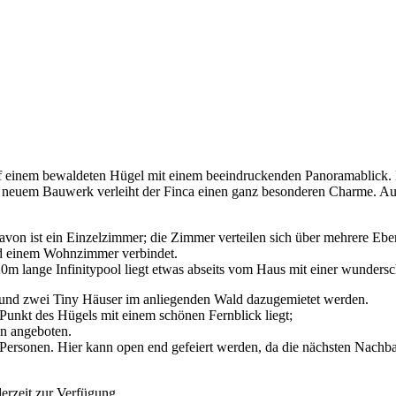
 auf einem bewaldeten Hügel mit einem beeindruckenden Panoramablick.
neuem Bauwerk verleiht der Finca einen ganz besonderen Charme. Auch 
avon ist ein Einzelzimmer; die Zimmer verteilen sich über mehrere Eben
d einem Wohnzimmer verbindet.
20m lange Infinitypool liegt etwas abseits vom Haus mit einer wunder
e und zwei Tiny Häuser im anliegenden Wald dazugemietet werden.
unkt des Hügels mit einem schönen Fernblick liegt;
en angeboten.
 Personen. Hier kann open end gefeiert werden, da die nächsten Nachba
derzeit zur Verfügung.