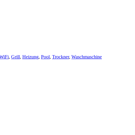
 WiFi
,
Grill
,
Heizung
,
Pool
,
Trockner
,
Waschmaschine